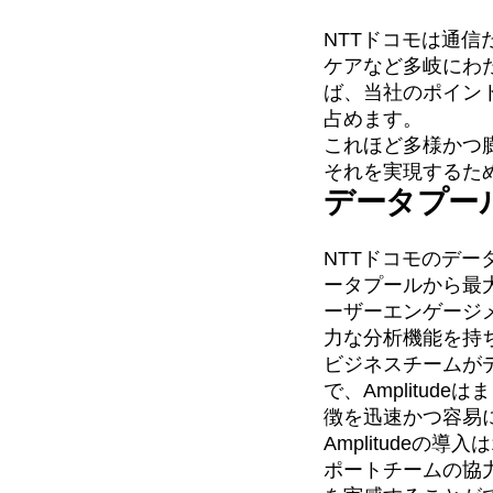
Recap
Retentio
NTTドコモは通
The Ampys
War
ケアなど多岐にわ
ば、当社のポイン
占めます。
これほど多様かつ
それを実現するた
データプー
NTTドコモのデ
ータプールから最
ーザーエンゲージ
力な分析機能を持
ビジネスチームが
で、Amplitu
徴を迅速かつ容易
Amplitudeの
ポートチームの協