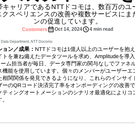
表示
態に合わせて最適化
Amplitudeの最新情報を見る
帯キャリアであるNTTドコモは、数百万のユ
チーム全体でデータを統合
tomer Experience
Customer Lifetime Value
エクスペリエンスの改善や複数サービスにま
t
DEI
Data
Data Governance
ンの促進しています。
t
Data Tables
Digital Experience Maturity
Oct 14, 2024
4 min read
Customers
gital Transformer
EMEA
Ecommerce
rce Group
Engagement
Engineering
f Data Department, NTT Docomo
ション／成果：
NTTドコモは1億人以上のユーザーを抱
Experimentation
Feature Adoption
トを兼ね備えたデータツールを求め、Amplitudeを導
s
Funnel Analysis
Getting Started
スチーム担当者が毎日、データ専門家の関与なしでファネ
Growth
Healthcare
How I Amplitude
ス機能を使用しています。個々のメンバーがユーザーエ
Integration
Kimi
LATAM
LLM
相関関係を発見できるようになり、これらのインサイトは
MCP
Machine Learning
ザーのQRコード決済完了率をオンボーディングの改善で
cs
Media and Entertainment
Metrics
ケティングオートメーションのシナリオ最適化によりコ
す。
ies
Monetization
Next Gen Builders
Open-Weight AI Models
Partnerships
Pioneer Awards
Privacy
Product 50
Product Design
Product Management
s
Product Strategy
Product-Led Growth