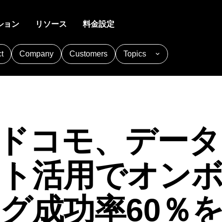
ション
リソース
料金設定
t
Company
Customers
Topics
ト分析
ティ
ービス
新規顧客獲得
ガイド&サーベイ
ヘルプセンター
製品
ジャーニーの全容を把握
ト分析でユーザーと交流
利用体験をパーソナライ
初日からユーザー獲得
ユーザーガイドを提供し、フィー
ポリシー、カスタマーポータル、
成長が
回収
フォームなど、すべてのサポート
cquisition
Adobe Analytics
Agents
Amplify
一か所に
ィング分析
リテンション
データ
機能検証
ドで必要な指標を取得
ベントやバーチャルイベントに登録
引けを取らない優れた顧客理解
信頼で
plitude Academy
Amplitude Activation
開発者ハブ
用を最大化
力
パーソナライズされた製品体験に
nalytics
Amplitude Analytics
を革新
Amplitudeを統合し測定する
Tドコモ、デー
ンリプレイ
エンジ
ア
収益化
ces
ベントに基づいてセッションを可視
udeがお客様に選ばれる理由
Amplitude Community
ローン
ウェブ実験
Amplitude Academyとト
の大きいコンテンツを特
顧客行動からビジネスチャンス
報を回
e Experimentation
Amplitude Full Platform
をつかむ
データを活用したA/Bテストでコ
Amplitudeのプロになる
ー
ト活用でオン
ンを向上
 and Surveys
Amplitude Heatmaps
ップ
マーケ
テムを通じてビジネス価値を加速
ケア
カスタマーサクセス
、スクロール、エンゲージメントを
生涯顧
Easy
Amplitude Session Replay
機能管理
ルヘルスケア体験を簡素
専門家のガイダンスとサポートが
xperimentation
Amplitude on Amplitude
優れた構築スピードやターゲット
成功に導く
エグゼ
グ成功率60％
ンチと同時に検証
グインサイト
確かな
aaS
Behavioral Analytics
Benchmarks
ース
製品のアップデート
ージにパフォーマンスと収益の指標
る
Cohort Analysis
Collaboration
Consolidation
アクティベーション