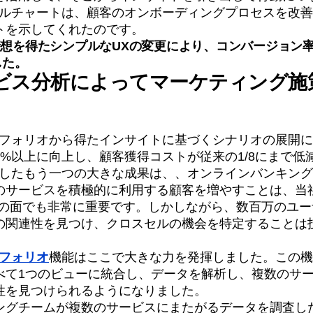
のファネルチャートは、顧客のオンボーディングプロセスを改
トを示してくれたのです。
deに着想を得たシンプルなUXの変更により、コンバージョン率
した。
ビス分析によってマーケティング施
のポートフォリオから得たインサイトに基づくシナリオの展開
6%以上に向上し、顧客獲得コストが従来の1/8にまで低
がもたらしたもう一つの大きな成果は、、オンラインバンキン
のサービスを積極的に利用する顧客を増やすことは、当
OIの面でも非常に重要です。しかしながら、数百万のユ
の関連性を見つけ、クロスセルの機会を特定することは
フォリオ
機能はここで大きな力を発揮しました。この機
べて1つのビューに統合し、データを解析し、複数のサ
性を見つけられるようになりました。
ングチームが複数のサービスにまたがるデータを調査し