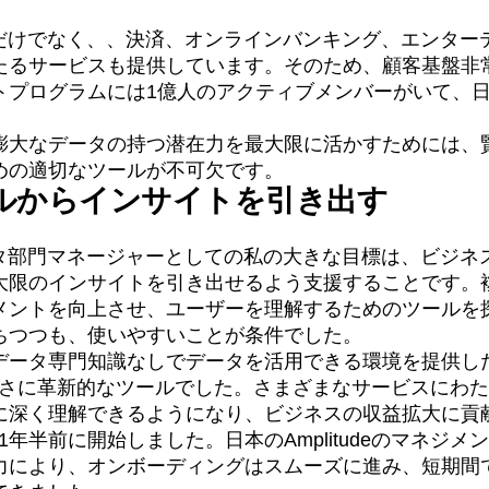
n
Revenue
Startup
Tech Stack
信だけでなく、、決済、オンラインバンキング、エンター
ehouse-native Amplitude
たるサービスも提供しています。そのため、顧客基盤非
トプログラムには1億人のアクティブメンバーがいて、日
膨大なデータの持つ潜在力を最大限に活かすためには、
めの適切なツールが不可欠です。
ルからインサイトを引き出す
ータ部門マネージャーとしての私の大きな目標は、ビジネ
大限のインサイトを引き出せるよう支援することです。
メントを向上させ、ユーザーを理解するためのツールを
ちつつも、使いやすいことが条件でした。
データ専門知識なしでデータを活用できる環境を提供し
deはまさに革新的なツールでした。さまざまなサービスにわ
に深く理解できるようになり、ビジネスの収益拡大に貢
導入は1年半前に開始しました。日本のAmplitudeのマネジ
力により、オンボーディングはスムーズに進み、短期間