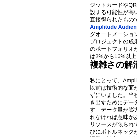
ジットカードやQ
設する可能性が高
直接得られたもの
Amplitude Audie
グオートメーショ
プロジェクトの成果
のポートフォリオ
は2%から16%以
複雑さの解
私にとって、Amp
以前は技術的な面
ずにいました。当
き出すためにデー
す。データ量が膨
れなければ意味が
リソースが限られ
びにボトルネック