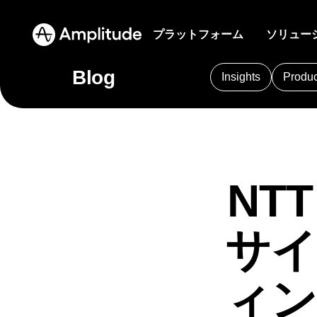
プラットフォーム
ソリュー
Blog
Insights
Produc
Amplitude AI
ブログ
プロダク
コミュニ
金融サ
常に機能し続ける分析
業界の専門家によるソートリーダーシップ
ユーザー
プロダク
銀行の
ズ
プラットフォーム
101
AI
APJ
A
AIエージェント
リソースライブラリ
マーケテ
イベント
B2B
これまでになく迅速に感知・決定・行動
ビジネス成長を導く専門知識
1行のコー
ライブイ
Amplitude AI
Am
製品採
AI
Amplitude Agent A
AIフィードバック
比較
NT
セッショ
顧客
Amplitude AI
ソリューション
メディ
顧客が求めるデータを抽出
競合他社との比較をチェック
Amplitude Audien
製品のイ
Amplit
AIエージェント
化
影響力
AIフィードバック
Amplitude Featur
定
Amplitude MCP
用語集
パートナ
Amplitude MCP
サイ
Amplitude Guides
ヒートマ
お気に入りのAIツールで快適に得られるイン
分析、製品、技術用語について
エコシス
エージェント分析
リソース
ヘルス
ビジネス成果を生み出
サイト
クリック
Amplitude Made 
インサイト
可視化
デジタ
業界
学習ハブ
プロダクト分析
すソリューション
Amplitude Web E
化
金融サービス
エージェント分析
製品とWeb分析に関する詳細なガイド
学習
ィン
マーケティング分析
ゾーニン
エージェントの実際の効果を測定
B2B
顧客価値を提供し、ビジネス成果
ブログ
Analytics
B2B S
料金設定
セッションリプレイ
Eコマ
ウェブペ
メディア
を推進
リソースライブラリ
ヒートマップ
Churn Analysis