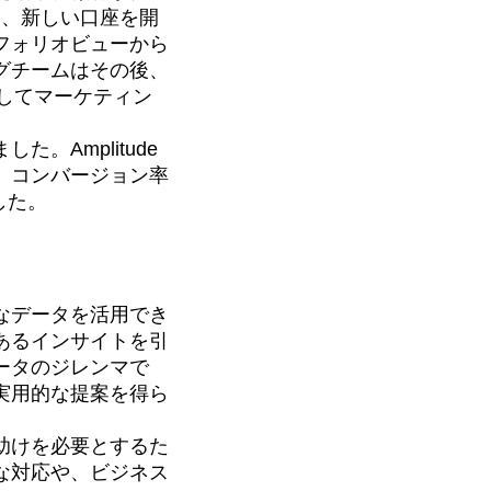
と、新しい口座を開
フォリオビューから
グチームはその後、
してマーケティン
Amplitude
、コンバージョン率
した。
なデータを活用でき
あるインサイトを引
ータのジレンマで
実用的な提案を得ら
助けを必要とするた
な対応や、ビジネス