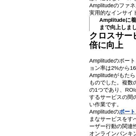
Amplitude
実用的なインサイ
Amplitu
まで向上しま
クロスサー
倍に向上
Amplitude
ョン率は2%から1
Amplitude
ものでした。複数
の1つであり、R
するサービスの間
い作業です。
Amplitudeの
ポート
まなサービスをす
ーザー行動の関連
オンラインバンキ