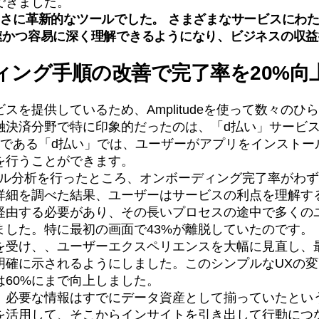
できました。
deはまさに革新的なツールでした。 さまざまなサービスにわ
速かつ容易に深く理解できるようになり、ビジネスの収益
ィング手順の改善で完了率を20%向
スを提供しているため、Amplitudeを使って数々のひ
融決済分野で特に印象的だったのは、「d払い」サービ
つである「d払い」では、ユーザーがアプリをインストー
を行うことができます。
のファネル分析を行ったところ、オンボーディング完了率がわ
詳細を調べた結果、ユーザーはサービスの利点を理解す
経由する必要があり、その長いプロセスの途中で多くの
ました。特に最初の画面で43%が離脱していたのです。
を受け、、ユーザーエクスペリエンスを大幅に見直し、
明確に示されるようにしました。このシンプルなUXの
は60%にまで向上しました。
、必要な情報はすでにデータ資産として揃っていたとい
を活用して、そこからインサイトを引き出して行動につ