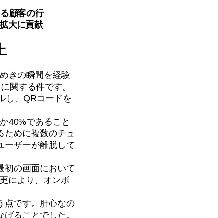
たる顧客の行
拡大に貢献
上
らめきの瞬間を経験
スに関する件です。
ルし、QRコードを
ずか40%であること
るために複数のチュ
ユーザーが離脱して
最初の画面において
変更により、オンボ
う点です。肝心なの
なげることでした。