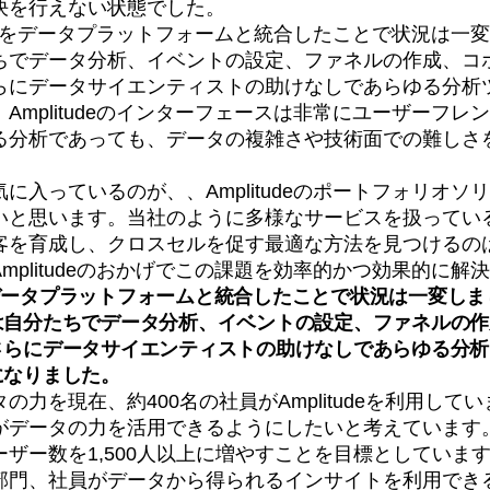
決を行えない状態でした。
tudeをデータプラットフォームと統合したことで状況は一
ちでデータ分析、イベントの設定、ファネルの作成、コ
らにデータサイエンティストの助けなしであらゆる分析
Amplitudeのインターフェースは非常にユーザーフレ
る分析であっても、データの複雑さや技術面での難しさ
に入っているのが、、Amplitudeのポートフォリオソ
いと思います。当社のように多様なサービスを扱ってい
客を育成し、クロスセルを促す最適な方法を見つけるの
mplitudeのおかげでこの課題を効率的かつ効果的に解
deをデータプラットフォームと統合したことで状況は一変し
は自分たちでデータ分析、イベントの設定、ファネルの作
さらにデータサイエンティストの助けなしであらゆる分析
になりました。
力を現在、約400名の社員がAmplitudeを利用してい
がデータの力を活用できるようにしたいと考えています。
ザー数を1,500人以上に増やすことを目標としていま
部門、社員がデータから得られるインサイトを利用でき