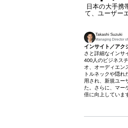
を重ねて
販売形
ヘルスケア
比較
Amplitudeのソリューション
→
ゾーニングインサイト
日本の大手携
Conversion
Cus
Eコマース
用語集
アクション
て、ユーザー
ユースケース
学習ハブ
Customer Suppor
ガイド&サーベイ
Login
Sign Up
新規顧客獲得
つながる
機能検証
Data Managemen
リテンション
コミュニティ
ウェブ実験
Digital Native
Di
収益化
イベント
機能管理
Takashi Suzuki
チーム
顧客
Employee Resou
アクティベーション
Managing Director o
製品
パートナー
データ
インサイト／アク
Event Tracking
データ
サポートとサービス
データガバナンス
さと詳細なインサイ
エンジニアリング
ヘルプセンター
Financial Service
インテグレーション
400人のビジネ
マーケティング
開発者ハブ
セキュリティとプライバシー
Google Analytics
エグゼクティブ
オ、オーディエン
Amplitude Academyとトレーニング
Implementation
ビジネス規模
カスタマーサクセス
トルネックや隠れた
スタートアップ
製品のアップデート
Life at Amplitude
用され、新規ユー
エンタープライズ
ツール
Marketing Analyti
た。さらに、マー
ベンチマーク
倍に向上していま
Modern Data Ser
プロンプトライブラリ
テンプレート
North Star Metric
トラッキングガイド
Personalization
成熟度モデル
Product Analytics
Product Release