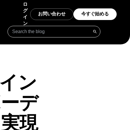
ロ
グ
お問い合わせ
今すぐ始める
イ
ン
データガバナンス
ベンチマーク
スタートアップ
ドバックを
リクエスト
さらに加速
信頼できる包括的なデータ
貴社製品の比較方法を把握
スタートアップ向けの無料分析
リソースが
ツール
インテグレーション
プロンプトライブラリ
エンタープライズ
きるデータを提供
Amplitudeを数多くのパートナーに接続
エージェントが開始するためのプロンプト
よって開発
ビジネス拡大に役立つ高度な分
析
タイン
ニアリング
セキュリティとプライバシー
テンプレート
チを加速、より多くの情
データを安全に保ってコンプライアンスを徹
カスタムダッシュボードテンプレートで分析
レーニング
収
底
を開始
ンバージョ
ボーデ
ティング
トラッキングガイド
客化を施策
Amplitudeでのイベントと指標の追跡方法を
ビジネスを
学ぶ
設定、ロー
クティブ
を実現
成熟度モデル
意思決定が、未来を形作
デジタル体験の成熟度モデルについて