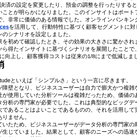
R決済の設定を変更したり、預金の調整を行ったりする
いことが明らかになりました。このインサイトはポート
で、非常に価値のある情報でした。オンラインバンキン
nces
を活用して、行動特性に基づく顧客セグメントに対
ンのシナリオを設定しました。
を初めて確認したとき、その効果の大きさに驚かされました。
から得たインサイトに基づくシナリオを展開したことで
上に向上し、顧客獲得コストは従来の1/8にまで低減しま
消
litudeといえば「シンプルさ」という一言に尽きます。
が障壁となり、ビジネスユーザーは自力で膨大かつ複雑
社が使用していた分析ツールは複雑だったため、価値の
タ分析の専門家が必要でした。これは典型的なビッグデ
大であることはよいことであるものの、それを活用して
ありません。
ていたため、ビジネスユーザーがデータ分析の専門家の
が生じていました。結果として、顧客のニーズへの迅速