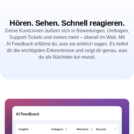
B2B
Blog
Preise
Session Replay
Medien
Ressourcenbibliothek
Heatmaps
Gesundheitswesen
Vergleichen
Zoning Insights (Erkenntnisse zu Nutzungsbereichen)
E-Commerce
Glossar
Hören. Sehen. Schnell reagieren.
Aktion
Anwendungsfall
Wissens-Hub
Guides and Surveys
Login
Sign Up
Deine Kund:innen äußern sich in Bewertungen, Umfragen,
Akquise
Verbinden
Feature Experimentation
Support-Tickets und vielem mehr – überall im Web. Mit
Kundenbindung
Community
Web Experimentation
Monetarisierung
AI Feedback erfährst du, was sie wirklich sagen. Es liefert
Veranstaltungen
Feature Management
Team
dir die wichtigsten Erkenntnisse und zeigt dir genau, was
Kund:innen
Activation
Produkt
Partner
du als Nächstes tun musst.
Daten
Daten
Support & Services
Daten-Governance
Engineering
Hilfe-Center für Kund:innen
Integrations
Marketing
Entwickler-Hub
Sicherheit und Privatsphäre
Führungsebene
Academy & Training
Größe
Kundenerfolg
Start-ups
Produkt-Updates
Enterprise
Tools
Benchmarks
Prompt-Bibliothek
Vorlagen
Tracking-Leitfäden
Reifegradmodell