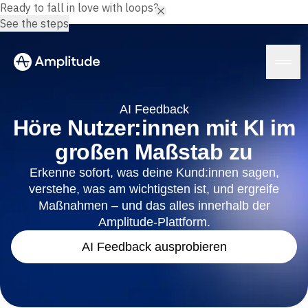
Ready to fall in love with loops?
See the steps
AI Feedback
Höre Nutzer:innen mit KI im
großen Maßstab zu
Plattform
Erkenne sofort, was deine Kund:innen sagen,
verstehe, was am wichtigsten ist, und ergreife
KI
Amplitude AI
Maßnahmen – und das alles innerhalb der
Lösungen
AI-Assistenten
Amplitude-Plattform.
AI Feedback
Amplitude MCP
AI Feedback ausprobieren
Agent Analytics
Ressourcen
Erkenntnisse
Branche
Product Analytics
Finanzdienstleistungen
Lernen
Marketing Analytics