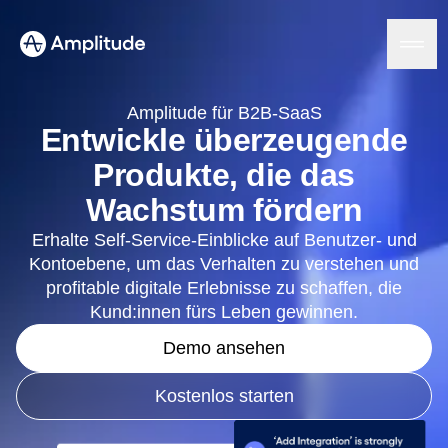
Ready to fall in love with loops?
See the steps
Amplitude für B2B-SaaS
Entwickle überzeugende
Produkte, die das
Plattform
Wachstum fördern
KI
Erhalte Self-Service-Einblicke auf Benutzer- und
Amplitude AI
Lösungen
Kontoebene, um das Verhalten zu verstehen und
AI-Assistenten
profitable digitale Erlebnisse zu schaffen, die
AI Feedback
Amplitude MCP
Kund:innen fürs Leben gewinnen.
Agent Analytics
Ressourcen
Demo ansehen
Erkenntnisse
Branche
Product Analytics
Finanzdienstleistungen
Lernen
Marketing Analytics
Kostenlos starten