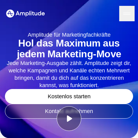
Ready to fall in love with loops?
See the steps
Amplitude für Marketingfachkräfte
Hol das Maximum aus
jedem Marketing-Move
Plattform
Jede Marketing-Ausgabe zählt. Amplitude zeigt dir,
welche Kampagnen und Kanäle echten Mehrwert
KI
Amplitude AI
bringen, damit du dich auf das konzentrieren
Lösungen
AI-Assistenten
kannst, was funktioniert.
AI Feedback
Amplitude MCP
Kostenlos starten
Agent Analytics
Ressourcen
Erkenntnisse
Kontakt aufnehmen
Branche
Product Analytics
Finanzdienstleistungen
Lernen
Marketing Analytics