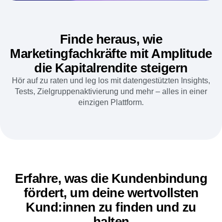
B2B
Blog
Preise
Session Replay
Medien
Ressourcenbibliothek
Heatmaps
Gesundheitswesen
Vergleichen
Zoning Insights (Erkenntnisse zu Nutzungsbereichen)
E-Commerce
Glossar
Aktion
Anwendungsfall
Wissens-Hub
Guides and Surveys
Login
Sign Up
Akquise
Verbinden
Feature Experimentation
Finde heraus, wie
Kundenbindung
Community
Web Experimentation
Monetarisierung
Marketingfachkräfte mit Amplitude
Veranstaltungen
Feature Management
Team
Kund:innen
Activation
die Kapitalrendite steigern
Produkt
Partner
Daten
Daten
Hör auf zu raten und leg los mit datengestützten Insights,
Support & Services
Daten-Governance
Engineering
Hilfe-Center für Kund:innen
Tests, Zielgruppenaktivierung und mehr – alles in einer
Integrations
Marketing
Entwickler-Hub
einzigen Plattform.
Sicherheit und Privatsphäre
Führungsebene
Academy & Training
Größe
Kundenerfolg
Start-ups
Produkt-Updates
Enterprise
Tools
Benchmarks
Prompt-Bibliothek
Vorlagen
Erfahre, was die Kundenbindung
Tracking-Leitfäden
fördert, um deine wertvollsten
Reifegradmodell