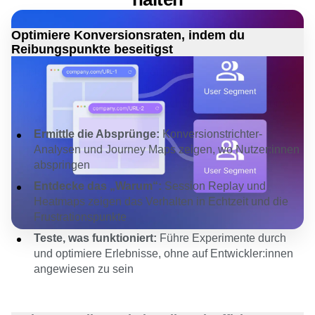
Kund:innen zu finden und zu
halten
Optimiere Konversionsraten, indem du
Reibungspunkte beseitigst
Amplitude zeigt dir, wo Nutzer:innen im
Konversionstrichter abspringen und warum – so kannst du
schnell handeln und mehr Besucher:innen in Kund:innen
verwandeln.
Ermittle die Absprünge:
Konversionstrichter-
Analysen und Journey Maps zeigen, wo Nutzer:innen
abspringen
Entdecke das „Warum“:
Session Replay
und
Heatmaps
zeigen das Verhalten in Echtzeit und die
Frustrationspunkte
Teste, was funktioniert:
Führe Experimente durch
und optimiere Erlebnisse, ohne auf Entwickler:innen
angewiesen zu sein