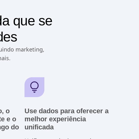
da que se
des
luindo marketing,
ais.
, o
Use dados para oferecer a
e e o
melhor experiência
ngo do
unificada