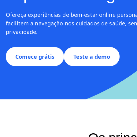
Ofereça experiências de bem-estar online person
facilitem a navegação nos cuidados de saúde, se
privacidade.
Comece grátis
Teste a demo
Os princ