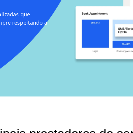
alizadas que
mpre respeitando a
ipais prestadores de se