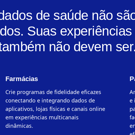
dados de saúde não são
dos. Suas experiências 
também não devem ser
Farmácias
P
Crie programas de fidelidade eficazes
An
conectando e integrando dados de
e 
aplicativos, lojas físicas e canais online
pa
em experiências multicanais
fa
dinâmicas.
en
e