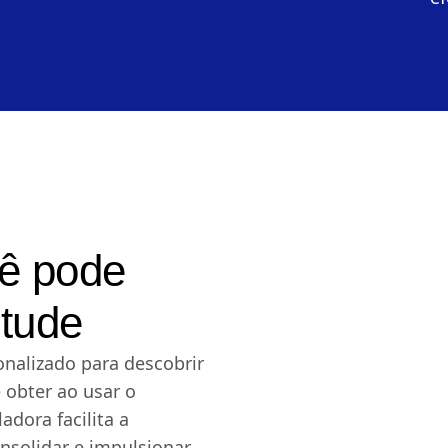
cê pode
itude
nalizado para descobrir
 obter ao usar o
adora facilita a
solidar e impulsionar