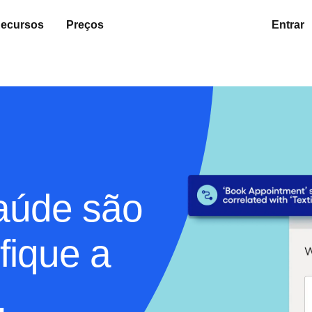
ecursos
Preços
Entrar
aúde são
fique a
.