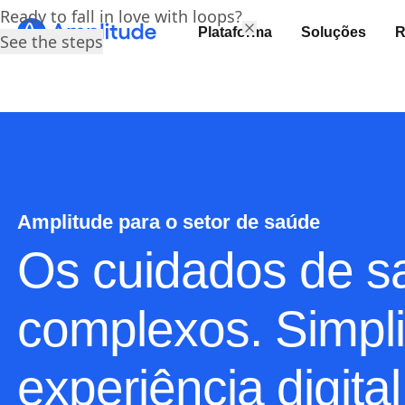
Ready to fall in love with loops?
Plataforma
Soluções
R
See the steps
Amplitude para o setor de saúde
Os cuidados de s
complexos. Simpli
experiência digital