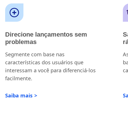
Direcione lançamentos sem
S
problemas
r
Segmente com base nas
As
características dos usuários que
b
interessam a você para diferenciá-los
ca
facilmente.
Saiba mais
S