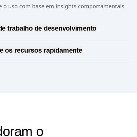
e o uso com base em insights comportamentais
 de trabalho de desenvolvimento
ntação
com o gerenciamento fluido de identidade.
re os recursos rapidamente
s
implementações em fases
com apenas alguns
a do usuário com apenas alguns cliques.
os problemas em tempo real e sem complicações
para otimizar com base no comportamento do
rimore
as experiências para conhecer os clientes
doram o