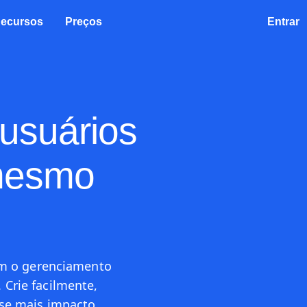
ecursos
Preços
Entrar
usuários
 mesmo
com o gerenciamento
Crie facilmente,
use mais impacto.