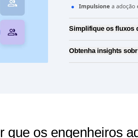
Impulsione
a adoção 
Simplifique os fluxos
Simplifique a segme
Obtenha insights sob
Gerencie facilmente a
cliques.
Compreenda
a jornad
Identifique e resolva
Identifique recursos
usuário.
Aprenda rápido e ap
no momento.
or que os engenheiros a