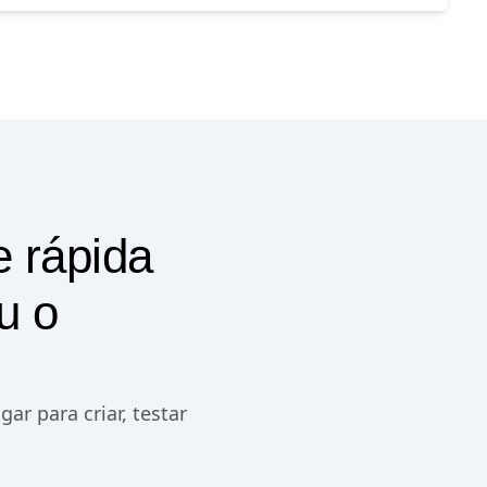
e rápida
u o
r para criar, testar