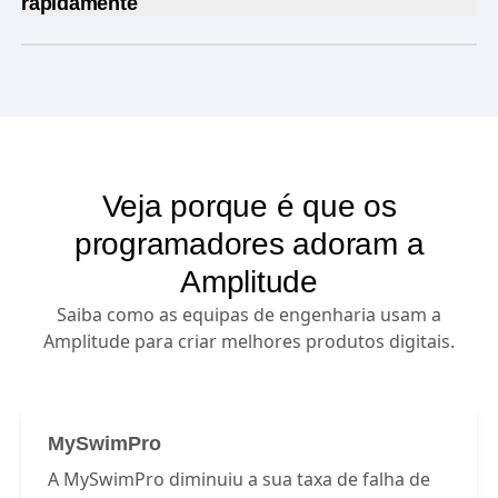
identidade perfeita.
Desbloqueie informações de recursos,
rapidamente
Faça a gestão simples de
implementações
faseadas
com poucos cliques.
Compreenda
a jornada do utilizador com alguns
cliques.
Detete e reverta
problemas em tempo real
Identifique funcionalidades
para otimizar com
base no comportamento dos utilizadores.
Veja porque é que os
Aprenda rapidamente e melhore
as
programadores adoram a
experiências para ir ao encontro dos clientes no
momento.
Amplitude
Saiba como as equipas de engenharia usam a
Amplitude para criar melhores produtos digitais.
MySwimPro