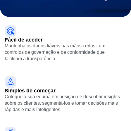
B2B
Blogue
Preços
Replay de sessões
Media
Biblioteca de recursos
Mapas de calor
Saúde
Comparar
Insights de zoneamento
Comércio eletrónico
Glossário
Ação
Caso prático
Explorar Hub
Guias e inquéritos
Login
Sign Up
Aquisição
Conecte
Experimentação de funcionalidades
Retenção
Comunidade
Experimentação web
Fácil de aceder
Monetização
Eventos
Gestão de funcionalidades
Mantenha os dados fiáveis nas mãos certas com
Equipa
Clientes
Ativação
controlos de governação e de conformidade que
Produto
Parceiros
Dados
facilitam a transparência.
Dados
Apoio e serviços
Governação de dados
Engenharia
Centro de apoio ao cliente
Integrações
Marketing
Hub de programador
Segurança e privacidade
Executivo
Academia e formação
Tamanho
Sucesso do cliente
Startups
Simples de começar
Atualizações de produtos
Empresarial
Coloque a sua equipa em posição de descobrir insights
Ferramentas
Benchmarks
sobre os clientes, segmentá-los e tomar decisões mais
Biblioteca de prompts
rápidas e mais inteligentes.
Modelos
Guias de acompanhamento
Modelo de maturidade