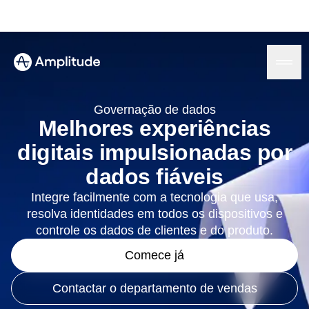
We 3x’d our PRs in 6 months.
See the speedrun
Governação de dados
Melhores experiências
digitais impulsionadas por
Plataforma
dados fiáveis
IA
Integre facilmente com a tecnologia que usa,
IA da Amplitude
Soluções
resolva identidades em todos os dispositivos e
Agentes de IA
controle os dados de clientes e do produto.
Feedback de IA
MCP da Amplitude
Comece já
Análise de agente
Recursos
Insights
Indústria
Análise de produto
Contactar o departamento de vendas
Serviços financeiros
Aprender
Análise de marketing