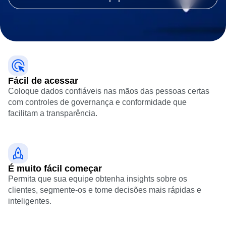
B2B
Blog
Preços
Session Replay
Mídia
Biblioteca de recursos
Mapas de calor
Cuidados de saúde
Comparar
Insights sobre zonas
E-commerce
Glossário
Ação
Caso de uso
Hub Explorar
Guias e pesquisas
Login
Sign Up
Aquisição
Conectar
Experimentação de recursos
Retenção
Comunidade
Experimentação web
Monetização
Eventos
Gerenciamento de recursos
Fácil de acessar
Equipe
Clientes
Ativação
Coloque dados confiáveis nas mãos das pessoas certas
Produto
Parceiros
Dados
com controles de governança e conformidade que
Dados
Suporte e serviços
Governança de dados
facilitam a transparência.
Engenharia
Central de ajuda para clientes
Integrações
Marketing
Hub de desenvolvedores
Segurança e privacidade
Executivo
Academia e treinamento
Tamanho
Sucesso do cliente
Startups
Atualizações de produtos
Empresarial
É muito fácil começar
Ferramentas
Benchmarks
Permita que sua equipe obtenha insights sobre os
Biblioteca de prompts
clientes, segmente-os e tome decisões mais rápidas e
Modelos
inteligentes.
Guias de acompanhamento
Modelo de maturidade