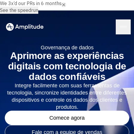
We 3x’d our PRs in 6 months.
See the speedrun
Governança de dados
Aprimore as experiências
digitais com tecnologia de
Plataforma
dados confiáveis
IA
Integre facilmente com suas ferramentas de
IA da Amplitude
Soluções
tecnologia, sincronize identidades entre diferentes
Agentes de IA
dispositivos e controle os dados dos clientes e
AI Feedback
Amplitude MCP
produtos.
Análise de agente
Recursos
Comece agora
Insights
Setor
Análise de produto
Serviços financeiros
Aprenda
Análise de marketing
Fale com a equipe de vendas