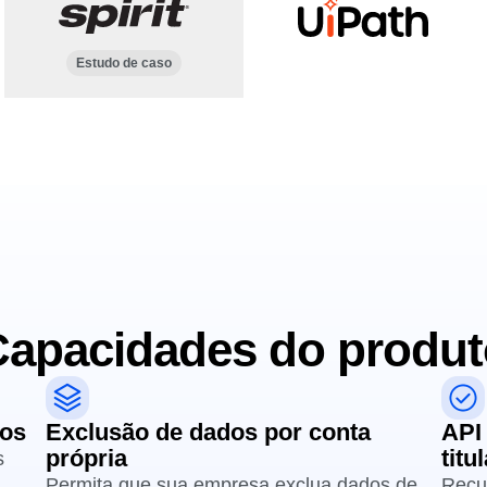
Estudo de caso
Capacidades do produt
tos
Exclusão de dados por conta
API
própria
titu
s
Permita que sua empresa exclua dados de
Recu