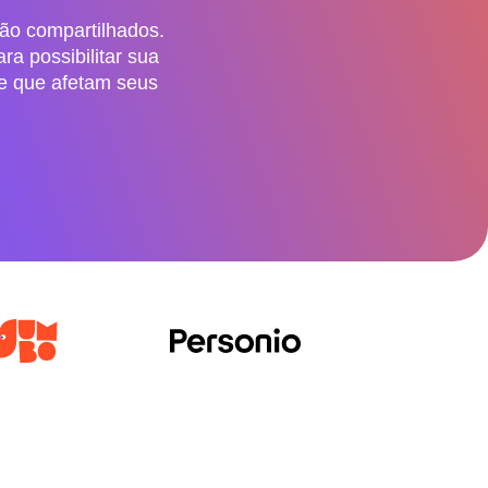
são compartilhados.
a possibilitar sua
e que afetam seus