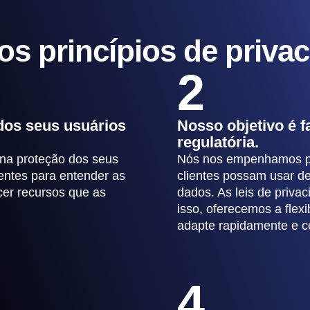
s princípios de priva
2
dos seus usuários
Nosso objetivo é f
regulatória.
na proteção dos seus
Nós nos empenhamos pa
entes para entender as
clientes possam usar d
cer recursos que as
dados. As leis de priv
isso, oferecemos a flex
adapte rapidamente e c
4