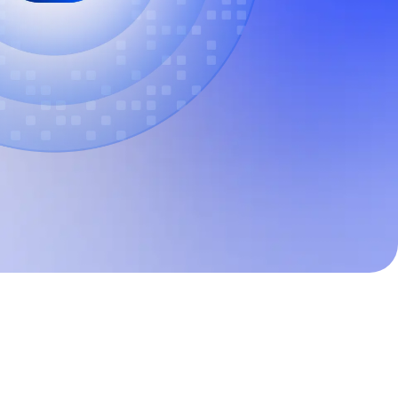
maturidade de experiência digital
cisões poderosas e
 futuro