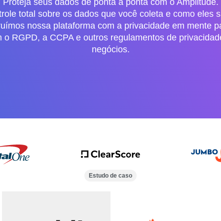
Proteja seus dados de ponta a ponta com o Amplitude.
ole total sobre os dados que você coleta e como eles 
ruímos nossa plataforma com a privacidade em mente par
 o RGPD, a CCPA e outros regulamentos de privacidad
negócios.
Estudo de caso