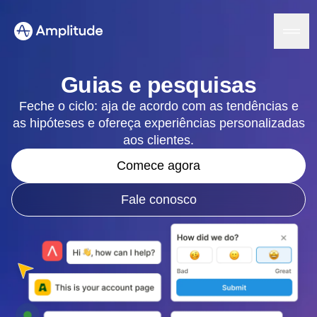
Ready to fall in love with loops?
See the steps
Guias e pesquisas
Feche o ciclo: aja de acordo com as tendências e
as hipóteses e ofereça experiências personalizadas
Plataforma
aos clientes.
IA
Comece agora
IA da Amplitude
Soluções
Agentes de IA
Fale conosco
AI Feedback
Amplitude MCP
Análise de agente
Recursos
Insights
Setor
Análise de produto
Serviços financeiros
Aprenda
Análise de marketing