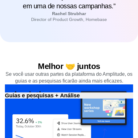
personalizados.⁠Além disso, eles
aumentaram a adoção de recursos em 54%
em uma de nossas campanhas.”
Rachel Strubhar
Director of Product Growth, Homebase
Melhor 🤝 juntos
Se você usar outras partes da plataforma do Amplitude, os
guias e as pesquisas ficarão ainda mais eficazes.
Guias e pesquisas + Análise
Crie guias e pesquisas personalizados usando coortes de
comportamento e descubra como é a interação dos
usuários.