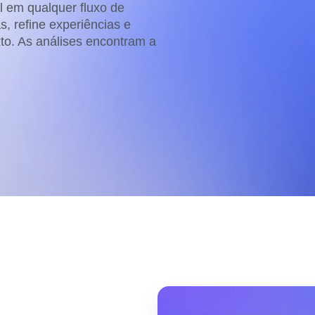
a métricas de desempenho e
 para transações
Una os dados entre as equipes
Veja as novidades do Amplitude
l em qualquer fluxo de
 suas páginas da web
Tome de
s, refine experiências e
molde o
to. As análises encontram a