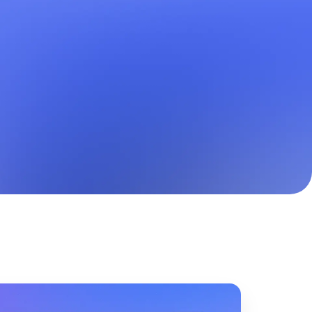
maturidade de experiência digital
cisões poderosas e
 futuro