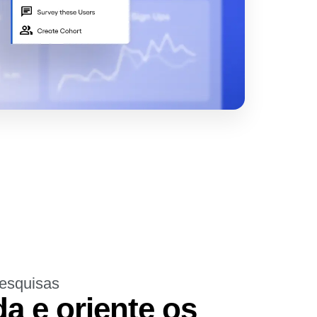
pesquisas
 e oriente os