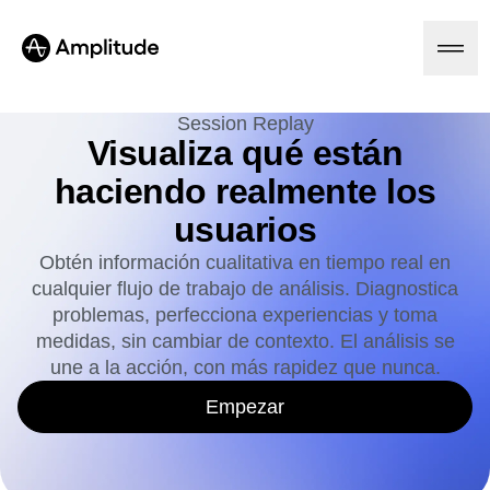
Ready to fall in love with loops?
See the steps
Session Replay
Visualiza qué están
haciendo realmente los
Plataforma
usuarios
IA
Obtén información cualitativa en tiempo real en
Amplitude AI
Soluciones
cualquier flujo de trabajo de análisis. Diagnostica
Agentes de IA
problemas, perfecciona experiencias y toma
AI Feedback
Amplitude MCP
medidas, sin cambiar de contexto. El análisis se
Análisis de agentes
Recursos
une a la acción, con más rapidez que nunca.
Información
Sector
Análisis de productos
Empezar
Servicios financieros
Aprende
Análisis de marketing