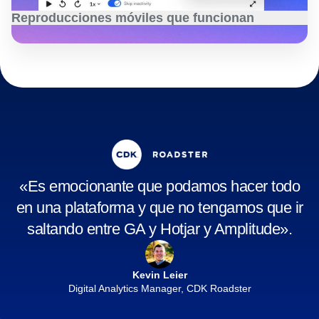
Diseño centrado en la privacidad
Protege los datos de los usuarios con ajustes de
privacidad personalizables que se ajusten a los requisitos
Reproducciones móviles que funcionan
legales y de seguridad de tu empresa.
Más información
Captura experiencias móviles con reproducciones fluidas
y de alta fidelidad, sin sacrificar el rendimiento ni incurrir
en altos costes.
Más información
«Es emocionante que podamos hacer todo
en una plataforma y que no tengamos que ir
saltando entre GA y Hotjar y Amplitude».
Kevin Leier