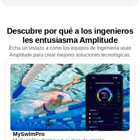
Crea
mejores funciones basadas en datos
con solo unos clics.
procesables.
Detecta problemas y
revierte
en tiempo real.
Comprende
el uso y la adopción con información
automatizada.
Optimiza
más rápido en función de los comentarios
en tiempo real.
Descubre por qué a los ingenieros
les entusiasma Amplitude
Echa un vistazo a cómo los equipos de Ingeniería usan
Amplitude para crear mejores soluciones tecnológicas.