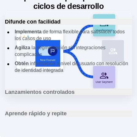
Una plataforma para potenciar los
ciclos de desarrollo
Difunde con facilidad
Implementa
de forma flexible para satisfacer todos
los casos de uso
Agiliza
la segmentación sin integraciones
complicadas
Obtén
información a nivel de usuario con resolución
de identidad integrada
Lanzamientos controlados
Garantiza que cada usuario tenga el
acceso
adecuado
a los indicadores.
Aprende rápido y repite
Gestiona
fácilmente los lanzamientos progresivos