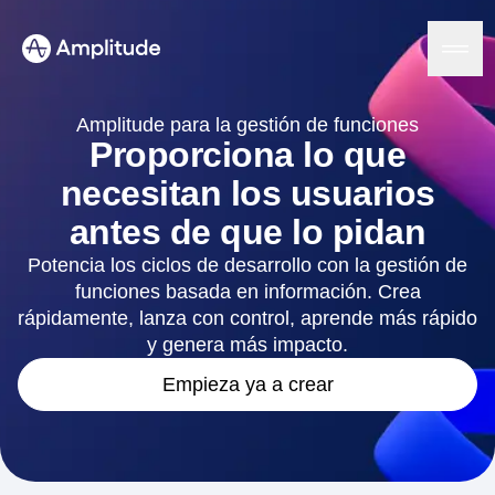
Ready to fall in love with loops?
See the steps
Amplitude para la gestión de funciones
Proporciona lo que
necesitan los usuarios
Plataforma
antes de que lo pidan
IA
Potencia los ciclos de desarrollo con la gestión de
Amplitude AI
Soluciones
funciones basada en información. Crea
Agentes de IA
rápidamente, lanza con control, aprende más rápido
AI Feedback
Amplitude MCP
y genera más impacto.
Análisis de agentes
Recursos
Empieza ya a crear
Información
Sector
Análisis de productos
Servicios financieros
Aprende
Análisis de marketing