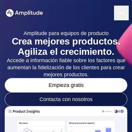
We 3x’d our PRs in 6 months.
See the speedrun
Amplitude para equipos de producto
Crea mejores productos.
Agiliza el crecimiento.
Plataforma
Accede a información fiable sobre los factores que
aumentan la fidelización de los clientes para crear
IA
Amplitude AI
mejores productos.
Soluciones
Agentes de IA
Empieza gratis
AI Feedback
Amplitude MCP
Análisis de agentes
Recursos
Contacta con nosotros
Información
Sector
Análisis de productos
Servicios financieros
Aprende
Análisis de marketing