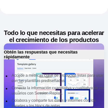
en que se encuentren y mejorar así el crecimiento.
Más información
Todo lo que necesitas para acelerar
el crecimiento de los productos
Obtén las respuestas que necesitas
rápidamente
Encuentra la respuesta a tus preguntas más rápido gracias
al análisis de productos de autoservicio.
Accede a métricas clave de productos listas para usar
con las
plantillas prediseñadas
.
Conecta la información cuantitativa y cualitativa de los
usuarios con
Session Replay
.