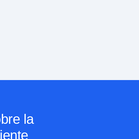
bre la
liente