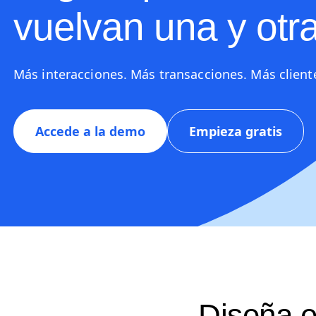
vuelvan una y otr
Más interacciones. Más transacciones. Más cliente
Accede a la demo
Empieza gratis
Diseña e