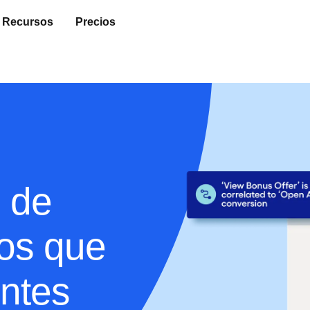
Recursos
Precios
 de
ros que
entes