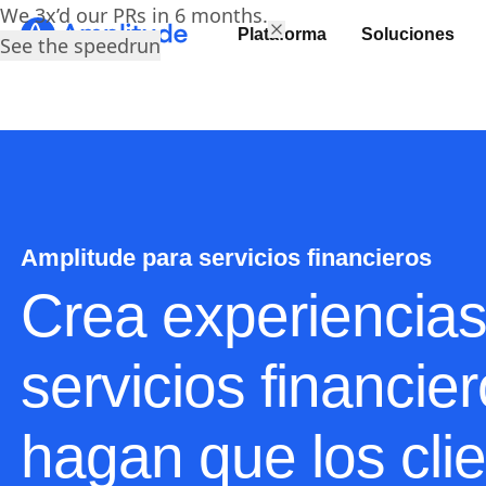
We 3x’d our PRs in 6 months.
Plataforma
Soluciones
See the speedrun
Amplitude para servicios financieros
Crea experiencias
servicios financie
hagan que los cli