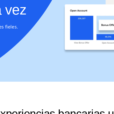
a vez
s fieles.
xperiencias bancarias u