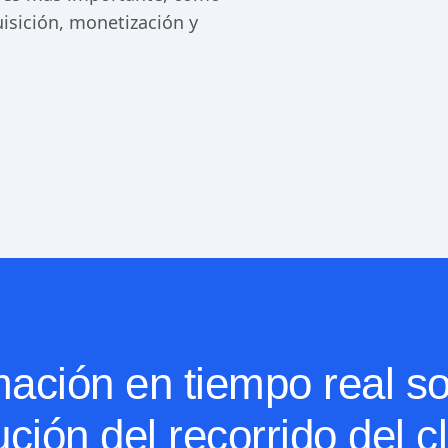
uisición, monetización y
mación en tiempo real so
ción del recorrido del c