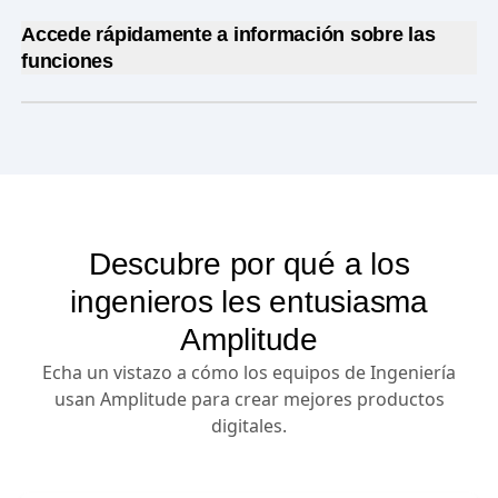
Simplifica los flujos de trabajo de desarrollo
Agiliza la segmentación
con una gestión de
identidades fluida.
Accede rápidamente a información sobre las
funciones
Gestiona fácilmente los
lanzamientos por fases
con solo unos clics.
Comprende
los recorridos de los usuarios con
unos pocos clics.
Detecta y resuelve
los problemas en tiempo real
y sin complicaciones
Identifica funciones
que hay que optimizar a
partir del comportamiento de los usuarios.
Descubre por qué a los
Aprende rápido y mejora
las experiencias para
ingenieros les entusiasma
satisfacer a los clientes de forma instantánea.
Amplitude
Echa un vistazo a cómo los equipos de Ingeniería
usan Amplitude para crear mejores productos
digitales.