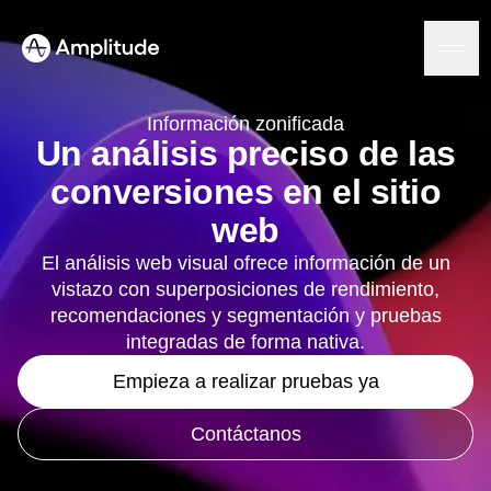
Información zonificada
Un análisis preciso de las
conversiones en el sitio
Plataforma
web
IA
El análisis web visual ofrece información de un
Amplitude AI
Soluciones
vistazo con superposiciones de rendimiento,
Agentes de IA
recomendaciones y segmentación y pruebas
AI Feedback
Amplitude MCP
integradas de forma nativa.
Análisis de agentes
Recursos
Empieza a realizar pruebas ya
Información
Sector
Análisis de productos
Servicios financieros
Aprende
Análisis de marketing
Contáctanos
B2B
Blog
Precios
Session Replay
Medios
Biblioteca de recursos
Mapas de calor
Sanidad
Compara