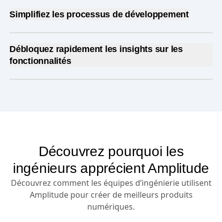
Simplifiez les processus de développement
Simplifiez le ciblage
grâce à une gestion
transparente des identités.
Débloquez rapidement les insights sur les
fonctionnalités
Gérez facilement les
déploiements par étapes
en
quelques clics.
Comprenez
le parcours des utilisateurs en
quelques clics.
Détectez et résolvez
facilement les problèmes en
temps réel.
Identifiez les fonctionnalités
à optimiser en
fonction du comportement des utilisateurs.
Découvrez pourquoi les
Acquérez rapidement de nouvelles
ingénieurs apprécient Amplitude
connaissances et améliorez
vos expériences
pour répondre aux besoins des clients
Découvrez comment les équipes d’ingénierie utilisent
instantanément.
Amplitude pour créer de meilleurs produits
numériques.