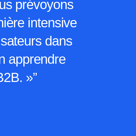
nous prévoyons
nière intensive
isateurs dans
 en apprendre
B2B. »”