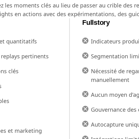
iez les moments clés au lieu de passer au crible des re
ights en actions avec des expérimentations, des gui
Fullstory
et quantitatifs
Indicateurs produ
replays pertinents
Segmentation lim
ons clés
Nécessité de rega
manuellement
s
Aucun moyen d'agi
bles
Gouvernance des 
Autocapture uni
ées et marketing