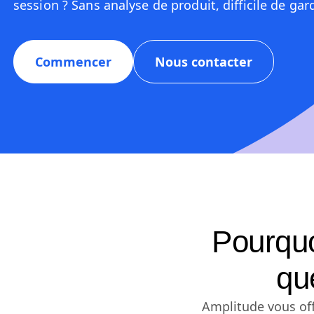
session ? Sans analyse de produit, difficile de gard
Commencer
Nous contacter
Pourquo
qu
Amplitude vous off