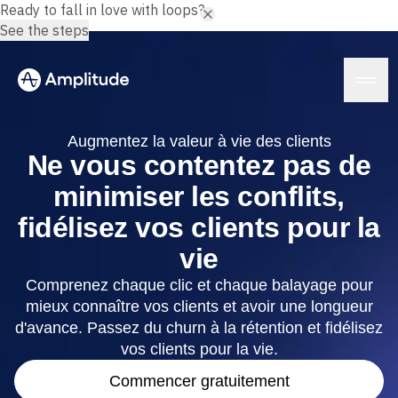
Ready to fall in love with loops?
See the steps
Augmentez la valeur à vie des clients
Ne vous contentez pas de
minimiser les conflits,
Plateforme
fidélisez vos clients pour la
IA
vie
Amplitude AI
Solutions
AI Agents
Comprenez chaque clic et chaque balayage pour
AI Feedback
mieux connaître vos clients et avoir une longueur
Amplitude MCP
d'avance. Passez du churn à la rétention et fidélisez
Agent Analytics
Ressources
vos clients pour la vie.
Insights
Secteur
Analyse de produit
Commencer gratuitement
Services financiers
Formation
Analyse marketing