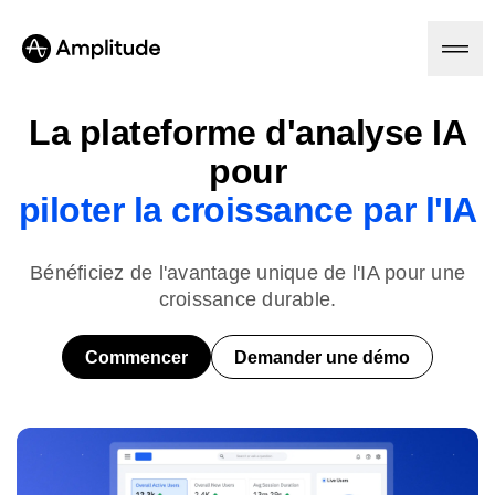
Ready to fall in love with loops?
See the steps
La plateforme d'analyse IA
pour
Plateforme
piloter la croissance par l'IA
IA
Bénéficiez de l'avantage unique de l'IA pour une
Amplitude AI
Solutions
AI Agents
croissance durable.
AI Feedback
Amplitude MCP
Commencer
Demander une démo
Agent Analytics
Ressources
Insights
Secteur
Analyse de produit
Services financiers
Formation
Analyse marketing