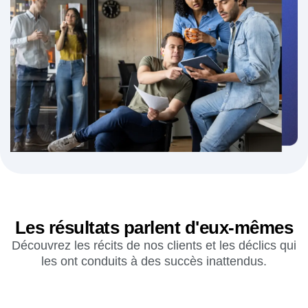
accédant à des insights fiables sur
l'engagement utilisateur.
En savoir plus
→
« J'avais défendu en interne cette nouvelle approche du
produit… aussi, nous avons vite compris qu'un seul outil
fonctionnait à cet effet : Amplitude. »
Damien Delautier
Directeur des produits, Groupe Canal+
Les résultats parlent d'eux-mêmes
Découvrez les récits de nos clients et les déclics qui
les ont conduits à des succès inattendus.