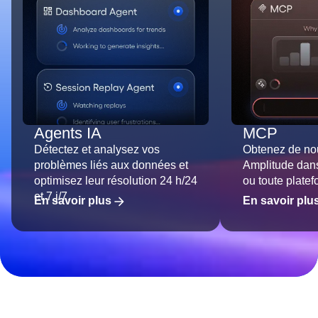
Agents IA
MCP
Détectez et analysez vos
Obtenez de no
problèmes liés aux données et
Amplitude dan
optimisez leur résolution 24 h/24
ou toute platef
et 7 j/7.
En savoir plus
En savoir plu