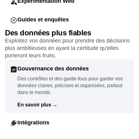
Expérimentation Web
Déployez des tests A/B et des expériences
personnalisées aussi faciles à mettre en place
Guides et enquêtes
qu'efficaces.
Personnalisez les messages dans l'application
Des données plus fiables
pour révéler aux utilisateurs ce qu'ils ratent et
En savoir plus
→
Exploitez vos données pour prendre des décisions
obtenir leurs feedbacks rapidement.
plus ambitieuses en ayant la certitude qu'elles
porteront leurs fruits.
En savoir plus
→
Gouvernance des données
Des contrôles et des garde-fous pour garder vos
données claires, précises et organisées, partout
dans le monde.
En savoir plus
→
Intégrations