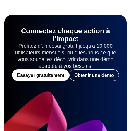
des meilleurs produits et voyez où se
plateforme Leader et 
situe le vôtre. Obtenez des stratégies
les clients avec les s
de croissance et de rétention
élevés possibles parm
éprouvées pour réussir.
Connectez chaque action à
l'impact
Profitez d'un essai gratuit jusqu'à 10 000
utilisateurs mensuels, ou dites-nous ce que
vous souhaitez découvrir dans une démo
adaptée à vos besoins.
Essayer gratuitement
Obtenir une démo