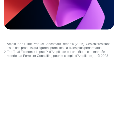
1
Amplitude : «
The Product Benchmark Report
» (2025). Ces chiffres sont
issus des produits qui figurent parmi les 10 % les plus performants.
2
The Total Economic Impact™ d'Amplitude
est une étude commandée
menée par Forrester Consulting pour le compte d'Amplitude, août 2023.