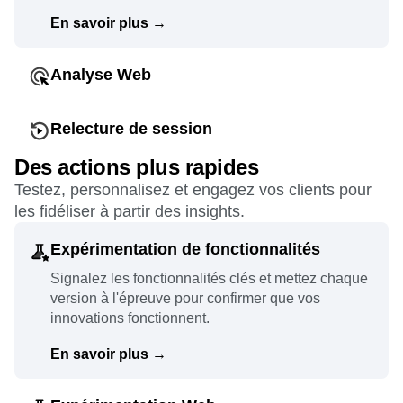
prendre des décisions plus éclairées en toute
confiance.
En savoir plus
→
Analyse Web
Identifiez directement ce qui fait la différence et
personnalisez le contenu dynamique tout au long
Relecture de session
du parcours client.
Identifiez les actions de vos utilisateurs et
Des actions plus rapides
décryptez ces comportements en examinant les
En savoir plus
→
Testez, personnalisez et engagez vos clients pour
indicateurs.
les fidéliser à partir des insights.
En savoir plus
→
Expérimentation de fonctionnalités
Signalez les fonctionnalités clés et mettez chaque
version à l'épreuve pour confirmer que vos
innovations fonctionnent.
En savoir plus
→