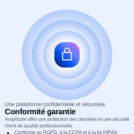
réduire les risques et avoir une confiance totale dans
en toute confiance et façonnez l’avenir avec des données.
chaque insight.
Une plateforme confidentielle et sécurisée
Conformité garantie
Amplitude offre une protection des données et une sécurité
client de qualité professionnelle.
Conforme au RGPD, à la CCPA et à la loi HIPAA