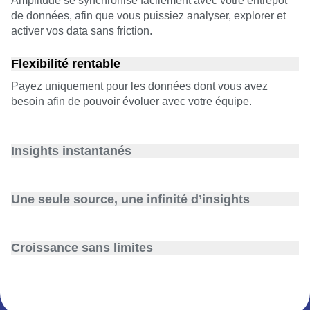
Amplitude se synchronise facilement avec votre entrepôt
de données, afin que vous puissiez analyser, explorer et
activer vos data sans friction.
Flexibilité rentable
Payez uniquement pour les données dont vous avez
besoin afin de pouvoir évoluer avec votre équipe.
Insights instantanés
Amplitude est conçu pour traiter des volumes de données
importants de manière rapide et efficace, pour que vous
Une seule source, une infinité d’insights
n’ayez plus qu’à prendre vos décisions commerciales de
la façon la plus intelligente qui soit.
Éliminez les silos et centralisez vos données pour plus de
clarté.
Croissance sans limites
L’architecture d’Amplitude évolue en même temps que
votre entreprise. Votre réussite est la nôtre.