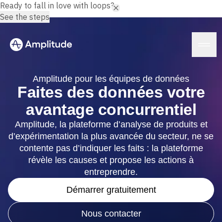
Ready to fall in love with loops?
See the steps
Amplitude pour les équipes de données
Faites des données votre
avantage concurrentiel
Plateforme
Amplitude, la plateforme d’analyse de produits et
d’expérimentation la plus avancée du secteur, ne se
IA
Amplitude AI
contente pas d’indiquer les faits : la plateforme
Solutions
AI Agents
révèle les causes et propose les actions à
AI Feedback
entreprendre.
Amplitude MCP
Agent Analytics
Ressources
Démarrer gratuitement
Insights
Secteur
Analyse de produit
Services financiers
Nous contacter
Formation
Analyse marketing