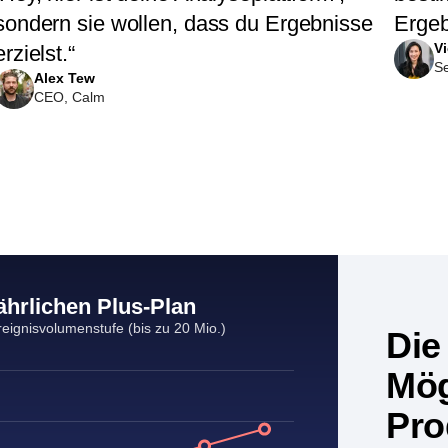
deinen Erfolg ein. Sie sagen nicht nur:
von G
‚Hey, hier ist deine Analyseplattform‘,
besti
sondern sie wollen, dass du Ergebnisse
Ergeb
V
erzielst.“
S
Alex Tew
CEO, Calm
ährlichen Plus-Plan
eignisvolumenstufe (bis zu 20 Mio.)
Die
Mög