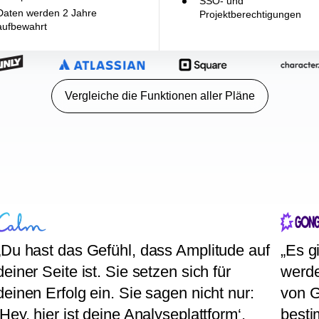
Heatmaps
2.500 aktive AI-Visibility-
1.000 aktive AI-Visibility-
Prompts
Prompts
SSO- und
Daten werden 2 Jahre
Projektberechtigungen
aufbewahrt
Vergleiche die Funktionen aller Pläne
„Du hast das Gefühl, dass Amplitude auf
„Es g
deiner Seite ist. Sie setzen sich für
werde