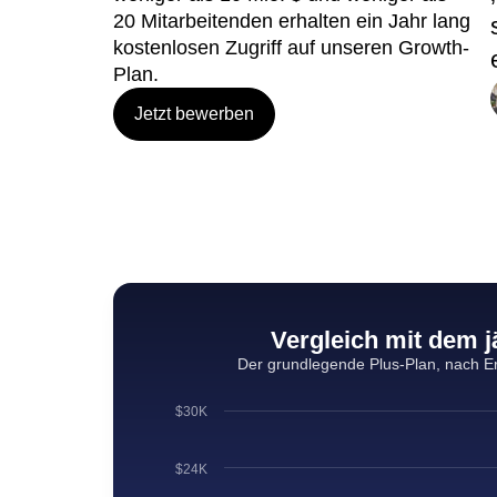
Start-ups mit einer Finanzierung von
weniger als 10 Mio. $ und weniger als
20 Mitarbeitenden erhalten ein Jahr lang
kostenlosen Zugriff auf unseren Growth-
Plan.
Jetzt bewerben
Vergleich mit dem j
Der grundlegende Plus-Plan, nach Er
$30K