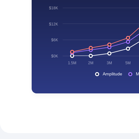
$24K
$18K
$12K
$6K
$0K
1.5M
2M
3M
5M
Amplitude
M