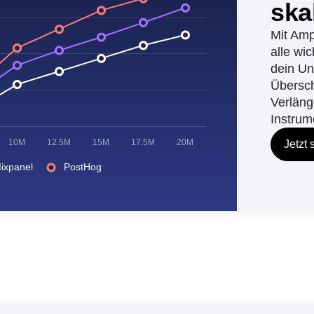
Pro
ska
Mit Amp
alle wi
dein U
Übersc
Verläng
Instrum
10M
12.5M
15M
17.5M
20M
Jetzt 
ixpanel
PostHog