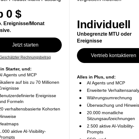
Wachstum
.
eitserlebnis.
deine Zielgruppe aus und lerne 
kleine Teams auf der Suche
Für Unternehmen, die sich
der Bereitstellung dazu.
nsights (Erkenntnisse zu
Produkt-Updates
Führu
 der Product-Markt-Passung
vergrößern möchten
merce
Entdecke, was es Neues von Ampl
Treibe 
bereichen)
Activation
re deine Vorgänge für
und gest
formance- und Umsatzmetriken
 0 $
tionen.
Vereinheitliche Daten über Team
y auf deinen Webseiten an
Individuell
o. Ereignisse/Monat
sive.
Unbegrenzte MTU oder
Ereignisse
Jetzt starten
Vertrieb kontaktieren
Geschätzter Rechnungsbetrag
 in Starter, und:
AI Agents und MCP
Alles in Plus, und:
Skaliere auf bis zu 70 Millionen
AI Agents und MCP
Ereignisse
Erweiterte Verhaltensanal
Benutzerdefinierte Ereignisse
Währungsumrechnung
und Formeln
Überwachung und Hinwei
20 verhaltensbasierte Kohorten
20.000 monatliche
Hinweise
Sitzungsaufzeichnungen