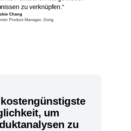
ong, Trends aufzuspüren und
mmte Funktionen mit gewissen
nissen zu verknüpfen.“
ickie Chang
enior Product Manager, Gong
 kostengünstigste
lichkeit, um