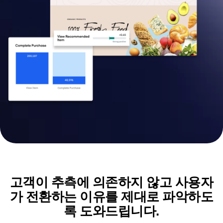
영역 설정 인사이트
전자 상거래
용어집
실행
Sign
사용 사례
허브 탐색
가이드 및 설문조사
Login
확보
Up
연결
기능 실험
리텐션
커뮤니티
웹 실험
수익 창출
이벤트
기능 관리
팀
고객
활성화
프로덕트
파트너
데이터
데이터
지원 및 서비스
데이터 거버넌스
엔지니어링
고객 지원 센터
통합
마케팅
개발자 허브
보안 및 개인정보 보호
경영진
아카데미 및 교육
규모
고객 성공
스타트업
프로덕트 업데이트
엔터프라이즈
도구
벤치마크
프롬프트 라이브러리
템플릿
고객이 추측에 의존하지 않고 사용자
추적 가이드
가 전환하는 이유를 제대로 파악하도
성숙도 모델
록 도와드립니다.