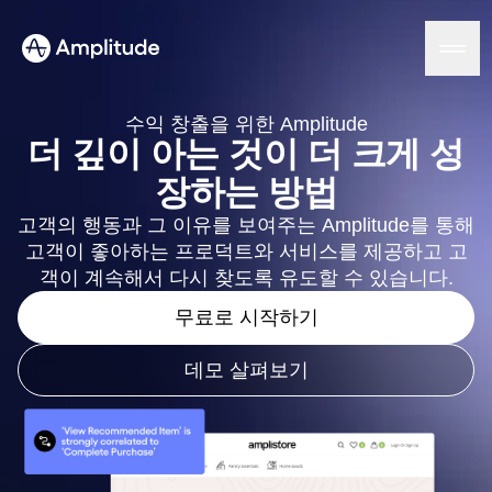
수익 창출을 위한 Amplitude
더 깊이 아는 것이 더 크게 성
장하는 방법
플랫폼
고객의 행동과 그 이유를 보여주는 Amplitude를 통해
고객이 좋아하는 프로덕트와 서비스를 제공하고 고
AI
Amplitude AI
객이 계속해서 다시 찾도록 유도할 수 있습니다.
솔루션
AI 에이전트
무료로 시작하기
AI Feedback
Amplitude MCP
에이전트 분석
리소스
데모 살펴보기
인사이트
업종
프로덕트 분석
금융 서비스
학습
마케팅 분석
B2B
블로그
요금제
사용자 행동 리플레이
미디어
리소스 라이브러리
히트맵
의료
비교하기