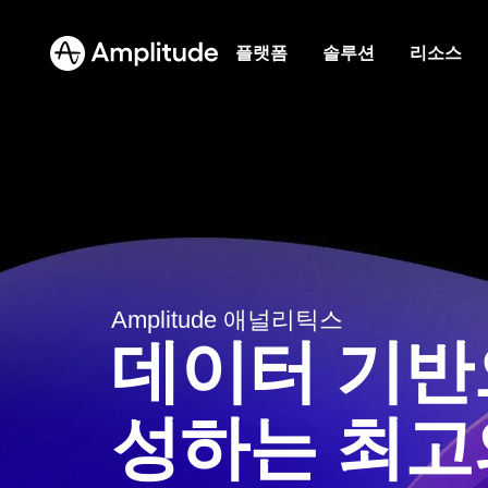
플랫폼
솔루션
리소스
Amplitude AI
블로그
프로덕트
커뮤니티
금융 
멈추지 않고 계속 작동하는 분석 시스템
업계 전문가의 사고 리더십
사용자 여
같은 프로
뱅킹 경
과 소통하세
플랫폼
AI 에이전트
리소스 라이브러리
마케팅 
B2B
이벤트
이전보다 더 빠르게 감지하고 판단해 바로 실
성장을 이끄는 전문성
코드 한 줄
제품의 
행하세요.
라이브 또
AI
비교하기
사용자 행
미디어
Amplitude AI
솔루션
AI Feedback
고객
경쟁사 대비 성과를 확인하세요.
프로덕트 
영향력 
AI 에이전트
Amplitude 애널리틱스
고객이 원하는 것을 명확하게 파악하세요.
세요.
고객이 Am
요.
AI Feedback
세요.
데이터 기반
용어집
Amplitude MCP
Amplitude MCP
히트맵
의료
분석, 프로덕트, 기술 용어에 대해 자세히 알
에이전트 분석
리소스
파트너
비즈니스 성과를 높여
즐겨 사용하는 AI 도구에서 간편하게 인사이
아보세요.
클릭과 스크
디지털 
인사이트
트를 획득하세요.
Amplit
요.
업종
프로덕트 분석
주는 솔루션
성하는 최고
빠르게 높
금융 서비스
허브 탐색
영역 설정
학습
마케팅 분석
에이전트 분석
전자 
제품 및 웹 애널리틱스에 대한 상세한 가이드
웹페이지에
B2B
고객 가치를 제공하고 더 많은 비즈
블로그
요금제
사용자 행동 리플레이
에이전트의 실질적인 영향을 측정하세요.
확인하세요
거래 증
미디어
니스 성과를 달성하세요.
리소스 라이브러리
히트맵