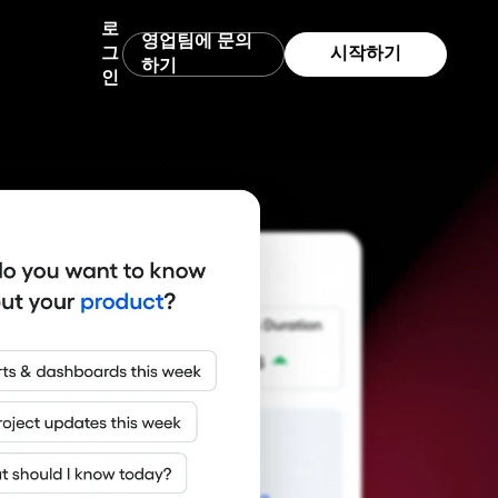
로
영업팀에 문의
그
시작하기
하기
인
트
데이터 거버넌스
벤치마크
스타트업
백을 수집
든 지원 리소
속도를 높이세요.
신뢰할 수 있는 완전한 데이터
제품이 업계에서 어느 수준인지 확인해 보세
스타트업을 위한 무료 분석 도구
요.
통합
엔터프라이즈
프롬프트 라이브러리
수 있는 데이터를 손쉽게
Amplitude를 수백 개의 파트너와 연결하세요.
비즈니스 확장을 위한 고급 분석
요.
.
요.
에이전트 시작을 위한 프롬프트
보안 및 개인정보 보호
어링
템플릿
데이터를 안전하게 보호하고 규정 준수 상태
 유도하세
게 배포하고 더 많은 것
를 유지하세요.
사용자 지정 대시보드 템플릿으로 분석을 시
내세요.
작하세요.
추적 가이드
스를 성공
고, 실시간
충성도를 확보하세요.
Amplitude로 이벤트와 지표를 추적하는 방법
을 알아보세요.
성숙도 모델
하세요.
정을 강화하고 미래를 설