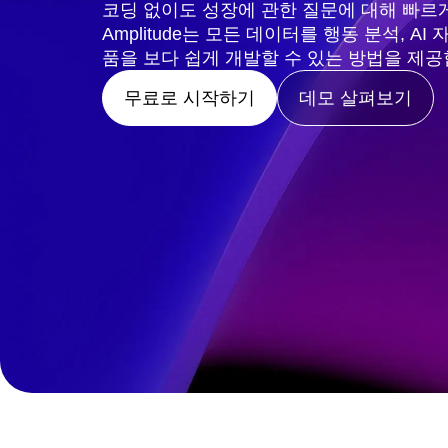
요.
의료
코딩 없이도 성장에 관한 질문에 대해 빠르
비교하기
Amplitude 솔루션
→
영역 설정 인사이트
전자 상거래
용어집
Amplitude는 모든 데이터를 행동 분석, A
실행
Sign
사용 사례
허브 탐색
가이드 및 설문조사
Login
품을 보다 쉽게 개발할 수 있는 방법을 제공
확보
Up
연결
기능 실험
리텐션
커뮤니티
무료로 시작하기
데모 살펴보기
웹 실험
수익 창출
이벤트
기능 관리
팀
고객
활성화
프로덕트
파트너
데이터
데이터
지원 및 서비스
데이터 거버넌스
엔지니어링
고객 지원 센터
통합
마케팅
개발자 허브
보안 및 개인정보 보호
경영진
아카데미 및 교육
규모
고객 성공
스타트업
프로덕트 업데이트
엔터프라이즈
도구
벤치마크
프롬프트 라이브러리
템플릿
추적 가이드
성숙도 모델