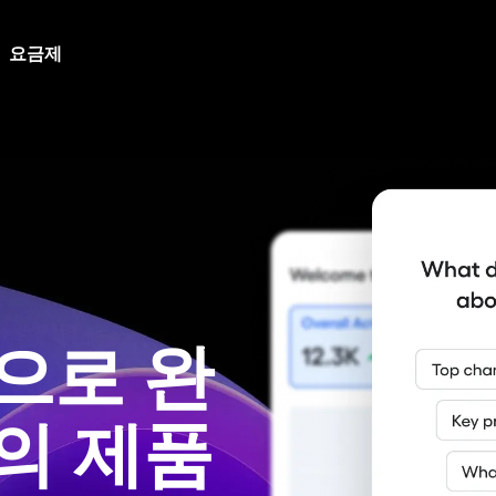
요금제
 분석
서비스
확보
가이드 및 설문조사
고객 지원 센터
프로덕
정 전체를 파악하세요.
덕트 분석 분야에 종사하는 사람들
험을 개인화하세요.
첫날부터 사용자의 관심을 사로
사용자에게 지침을 제공하고 피드
정책, 고객 포털, 요청 양식 등 모
성장의 
요.
잡으세요.
하세요.
스를 한곳에서 찾아보세요.
분석
데이터
리텐션
기능 실험
개발자 허브
로 필요한 지표를 확인하세요.
도입률을 극대화하세요.
신뢰할 
는 가상 이벤트에 등록하세요.
고객을 누구보다도 잘 이해하세
개인화된 제품 경험으로 혁신하세
Amplitude를 통합하고 계측하세요
확인하세
요.
동 리플레이
웹 실험
아카데미 및 교육
엔지니
이벤트를 토대로 세션을 시각화하
있는 콘텐츠를 파악하세
수익 창출
plitude를 선호하는 이유를 알아보
데이터 기반 A/B 테스트로 전환을
Amplitude 전문가가 되세요.
더 빠르
행동을 비즈니스로 전환하세요.
요.
을 알아
으로 완
고객 성공
기능 관리
마케팅
롤, 참여를 시각화하세요.
의료 경험을 단순화하세
전문가의 지침과 지원으로 비즈니
ude의 생태계를 통해 비즈니스 가치를
빠르게 설계하고, 손쉽게 타겟팅하
으로 이끄세요.
고객의 
의 제품
이세요.
으로 학습하세요.
 인사이트
상거래
프로덕트 업데이트
경영진
 성과 및 수익 지표를 오버레이해
활성화
.
가를 목표로 최적화하세
Amplitude의 새로운 기능을 확인
의사 결