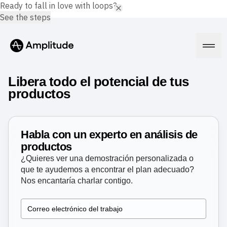
Ready to fall in love with loops?
See the steps
Libera todo el potencial de tus
productos
Plataforma
Habla con un experto en análisis de
IA
productos
Amplitude AI
Soluciones
¿Quieres ver una demostración personalizada o
Agentes de IA
que te ayudemos a encontrar el plan adecuado?
AI Feedback
Amplitude MCP
Nos encantaría charlar contigo.
Análisis de agentes
Recursos
Información
Sector
Análisis de productos
Servicios financieros
Aprende
Análisis de marketing