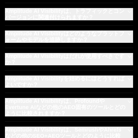
はい。競合ランキング機能は、AI検索で競合他社の言及に
Amplitude AI Visibilityは、トラフィックとコン
つながるプロンプトとキーワードを正確に強調表示しま
バージョンに関連付けられますか？
す。また、ギャップを埋める方法に関する推奨事項も提供
します。
スタンドアロンの検索分析ツールとは異なり、Amplitude
Amplitude AI Visibilityはどのようなプラットフ
AI VisibilityはAmplitudeプラットフォームに組み込まれて
ォームやモデルを追跡しますか？
います。このシームレスな統合により、AI検索の可視性
を、顧客の行動、コンバージョン、収益を管理するために
現在、Amplitude AI Visibilityは、ChatGPTとGoogle AI
カスタム構築された製品に結び付けることができます。
Amplitude AI Visibilityはだれが使用すべきです
Overviewでブランドのパフォーマンスを監視していま
か？
す。
マーケティング、SEO、コンテンツ、製品チームはすべ
Amplitude AI Visibilityを始めるにはどうすれば
て、ブランドの言及の監視、AI検索のためのコンテンツの
よいですか？
最適化、リーダーシップへのROIの証明など、Amplitude
AI Visibilityを使用することで恩恵を受けることができま
Amplitude AI Visibilityは、Amplitudeプラットフォーム内
す。
Amplitude AI Visibilityは、Profoundや
で直接利用でき、すべてのプランのお客様が利用できま
Evertune AIなどの他のAEO固有のツールとどの
す。無料のAmplitudeアカウントを作成する前にお試しに
ように比較されますか？
なりたい場合は、こちらから限定の無料体験をお試しいた
だけます。
Amplitude AI Visibilityは、プラットフォームと価格という
Amplitude AI Visibilityは、SemrushやAhrefs
2つの主要な差別化要因により、他のAEOツールと比較し
などの他のSEO+AEOツールとどのように比較