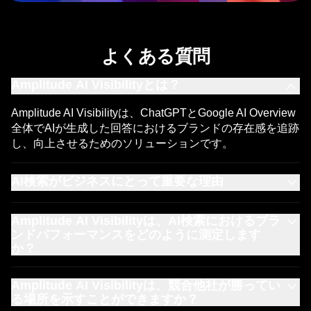
よくある質問
Amplitude AI Visibilityとは？
Amplitude AI Visibilityは、ChatGPTとGoogle AI Overview
全体でAIが生成した回答におけるブランドの存在感を追跡
し、向上させるためのソリューションです。
AI検索がビジネスにとって重要な理由
消費者は、製品を調査するために従来の検索エンジンの代
Amplitude AI Visibilityは、AI検索におけるブラ
わりにAIアシスタントをますます使用しています。貴社の
ンドパフォーマンスをどのように測定します
ブランドがAIの回答で推奨事項として表示されていない場
か？
合、高い意欲を持つ顧客を競合他社に奪われるリスクがあ
ります。
Amplitude AI Visibilityは、顧客ダッシュボードを提供し、
Amplitude AI Visibilityは、競合他社が勝ってい
可視性スコア、競合ランキング、および大規模言語モデル
る場所を示すことができますか？
が回答を生成するために使用するソースを確認できます。