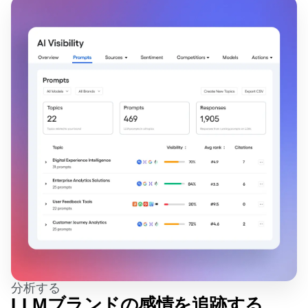
ゾーニングインサイト
Eコマース
用語集
アクション
ユースケース
学習ハブ
ガイド&サーベイ
Login
Sign Up
新規顧客獲得
つながる
機能検証
リテンション
コミュニティ
ウェブ実験
収益化
イベント
機能管理
チーム
顧客
アクティベーション
製品
パートナー
データ
データ
サポートとサービス
データガバナンス
エンジニアリング
ヘルプセンター
インテグレーション
マーケティング
開発者ハブ
セキュリティとプライバシー
エグゼクティブ
Amplitude Academyとトレーニング
ビジネス規模
カスタマーサクセス
スタートアップ
製品のアップデート
エンタープライズ
ツール
ベンチマーク
プロンプトライブラリ
テンプレート
トラッキングガイド
成熟度モデル
分析する
LLMブランドの感情を追跡する