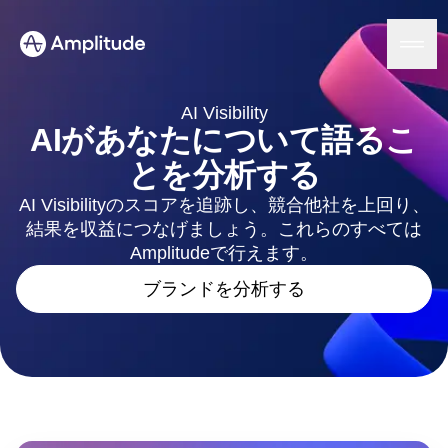
AI Visibility
AIがあなたについて語るこ
とを分析する
プラットフォーム
AI Visibilityのスコアを追跡し、競合他社を上回り、
結果を収益につなげましょう。これらのすべては
AI
Amplitude AI
Amplitudeで行えます。
ソリューション
AIエージェント
ブランドを分析する
AIフィードバック
Amplitude MCP
エージェント分析
リソース
インサイト
業界
プロダクト分析
金融サービス
学習
マーケティング分析
B2B
ブログ
料金設定
セッションリプレイ
メディア
リソースライブラリ
ヒートマップ
ヘルスケア
比較