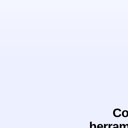
Co
herram