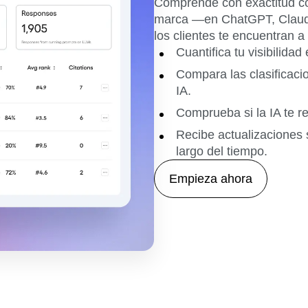
Comprende con exactitud có
marca —en ChatGPT, Claude
los clientes te encuentran a
Cuantifica tu visibilidad
Compara las clasificacio
IA.
Comprueba si la IA te r
Recibe actualizaciones 
largo del tiempo.
Empieza ahora