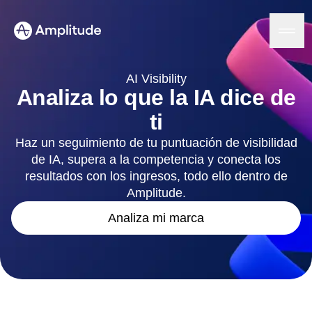
AI Visibility
Analiza lo que la IA dice de
ti
Plataforma
Haz un seguimiento de tu puntuación de visibilidad
de IA, supera a la competencia y conecta los
IA
Amplitude AI
resultados con los ingresos, todo ello dentro de
Soluciones
Agentes de IA
Amplitude.
AI Feedback
Amplitude MCP
Analiza mi marca
Análisis de agentes
Recursos
Información
Sector
Análisis de productos
Servicios financieros
Aprende
Análisis de marketing
B2B
Blog
Precios
Session Replay
Medios
Biblioteca de recursos
Mapas de calor
Sanidad
Compara