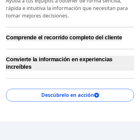
Ayuda a tus equipos a obtener de forma sencilla,
rápida e intuitiva la información que necesitan para
tomar mejores decisiones.
Comprende el recorrido completo del cliente
Te ayudamos a comprender y visualizar qué hacen tus
clientes con cada clic, deslizamiento y
Convierte la información en experiencias
desplazamiento, y te explicamos los motivos en los
increíbles
que se basan sus acciones.
Disfruta de experiencias personalizadas donde
obtienes tus datos y responde rápidamente a las
necesidades de tus clientes.
Descúbrelo en acción